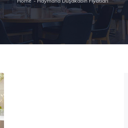
Home
Haymana Duşakabin Fiyatları