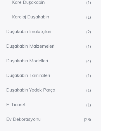
Kare Duşakabin
(1)
Karolaj Duşakabin
(1)
Duşakabin Imalatçıları
(2)
Duşakabin Malzemeleri
(1)
Duşakabin Modelleri
(4)
Duşakabin Tamircileri
(1)
Duşakabin Yedek Parça
(1)
E-Ticaret
(1)
Ev Dekorasyonu
(28)