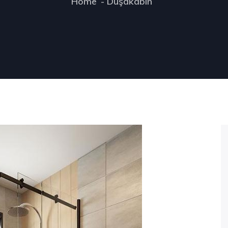
Home
Duşakabin