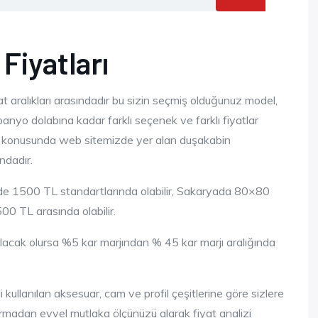
Fiyatları
at aralıkları arasındadır bu sizin seçmiş olduğunuz model,
anyo dolabına kadar farklı seçenek ve farklı fiyatlar
ı konusunda web sitemizde yer alan duşakabin
ndadır.
lde 1500 TL standartlarında olabilir, Sakaryada 80×80
00 TL arasında olabilir.
ılacak olursa %5 kar marjından % 45 kar marjı aralığında
kullanılan aksesuar, cam ve profil çeşitlerine göre sizlere
tırmadan evvel mutlaka ölçünüzü alarak fiyat analizi