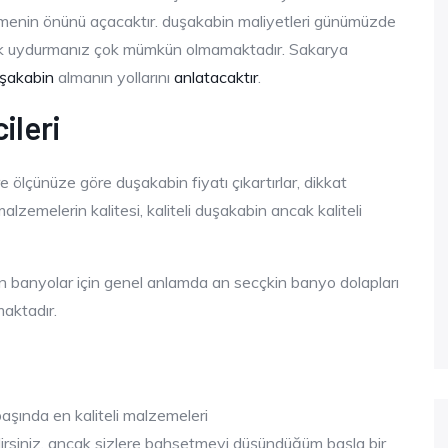
menin önünü açacaktır. duşakabin maliyetleri günümüzde
 ayak uydurmanız çok mümkün olmamaktadır. Sakarya
şakabin
almanın yollarını
anlatacaktır
.
ileri
re ölçünüze göre duşakabin fiyatı çıkartırlar, dikkat
zemelerin kalitesi, kaliteli duşakabin ancak kaliteli
 banyolar için genel anlamda an secçkin banyo dolapları
nmaktadır.
şında en kaliteli malzemeleri
irsiniz, ancak sizlere bahsetmeyi düşündüğüm başla bir