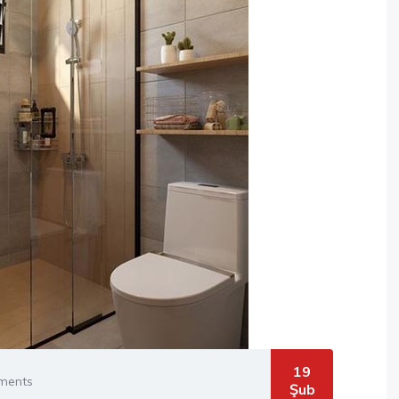
19
ments
Şub