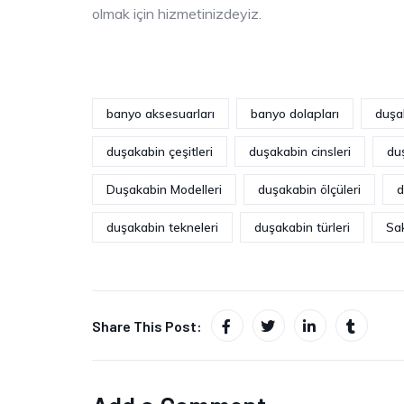
olmak için hizmetinizdeyiz.
banyo aksesuarları
banyo dolapları
duşa
duşakabin çeşitleri
duşakabin cinsleri
du
Duşakabin Modelleri
duşakabin ölçüleri
d
duşakabin tekneleri
duşakabin türleri
Sa
Share This Post: