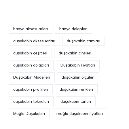
banyo aksesuarları
banyo dolapları
duşakabin aksesuarları
duşakabin camları
duşakabin çeşitleri
duşakabin cinsleri
duşakabin dolapları
Duşakabin Fiyatları
Duşakabin Modelleri
duşakabin ölçüleri
duşakabin profilleri
duşakabin renkleri
duşakabin tekneleri
duşakabin türleri
Muğla Duşakabin
muğla duşakabin fiyatları