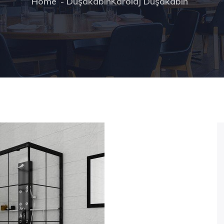
Home
Duşakabin
Karolaj Duşakabin