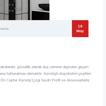
16
ments
May
akabinler, görsellik olarak duş camının dışından geçen
camına tutturulması demektir.
Karolajlı duşakabin
çeşitleri
ası Ön Cephe
Karolaj
Çizgi Siyah Profil ve Aksesuarlarla