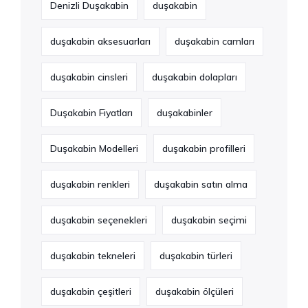
Denizli Duşakabin
duşakabin
duşakabin aksesuarları
duşakabin camları
duşakabin cinsleri
duşakabin dolapları
Duşakabin Fiyatları
duşakabinler
Duşakabin Modelleri
duşakabin profilleri
duşakabin renkleri
duşakabin satın alma
duşakabin seçenekleri
duşakabin seçimi
duşakabin tekneleri
duşakabin türleri
duşakabin çeşitleri
duşakabin ölçüleri