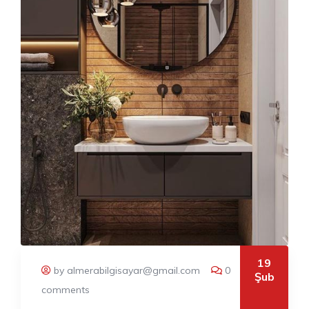
19
by almerabilgisayar@gmail.com
0
Şub
comments