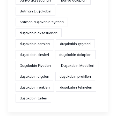
banyo aksesuarları
banyo dolapları
Batman Duşakabin
batman duşakabin fiyatları
duşakabin aksesuarları
duşakabin camları
duşakabin çeşitleri
duşakabin cinsleri
duşakabin dolapları
Duşakabin Fiyatları
Duşakabin Modelleri
duşakabin ölçüleri
duşakabin profilleri
duşakabin renkleri
duşakabin tekneleri
duşakabin türleri