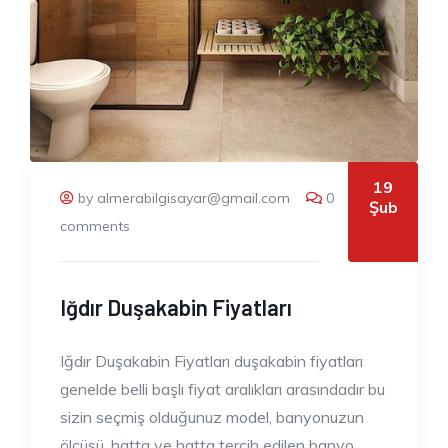
19
by almerabilgisayar@gmail.com
0
Şub
comments
Iğdır Duşakabin Fiyatları
Iğdır Duşakabin Fiyatları duşakabin fiyatları
genelde belli başlı fiyat aralıkları arasındadır bu
sizin seçmiş olduğunuz model, banyonuzun
ölçüsü, hatta ve hatta tercih edilen banyo