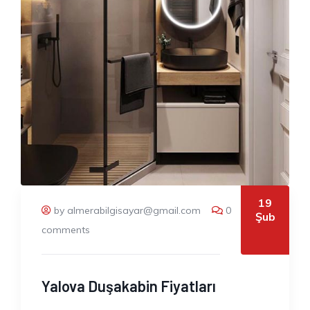
19
by almerabilgisayar@gmail.com
0
Şub
comments
Yalova Duşakabin Fiyatları