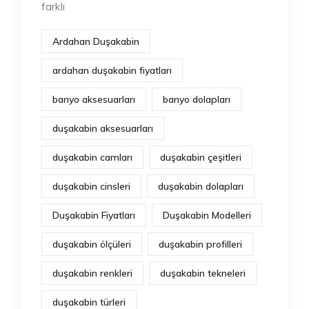
farklı
Ardahan Duşakabin
ardahan duşakabin fiyatları
banyo aksesuarları
banyo dolapları
duşakabin aksesuarları
duşakabin camları
duşakabin çeşitleri
duşakabin cinsleri
duşakabin dolapları
Duşakabin Fiyatları
Duşakabin Modelleri
duşakabin ölçüleri
duşakabin profilleri
duşakabin renkleri
duşakabin tekneleri
duşakabin türleri