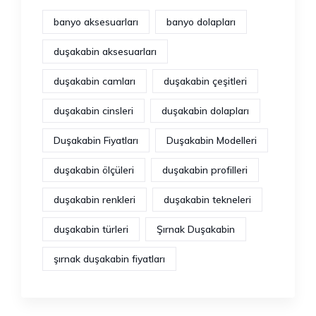
banyo aksesuarları
banyo dolapları
duşakabin aksesuarları
duşakabin camları
duşakabin çeşitleri
duşakabin cinsleri
duşakabin dolapları
Duşakabin Fiyatları
Duşakabin Modelleri
duşakabin ölçüleri
duşakabin profilleri
duşakabin renkleri
duşakabin tekneleri
duşakabin türleri
Şırnak Duşakabin
şırnak duşakabin fiyatları