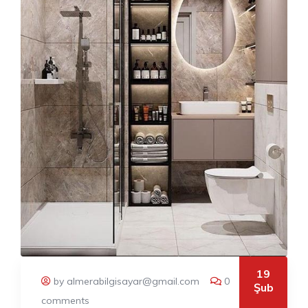
19
by almerabilgisayar@gmail.com
0
Şub
comments