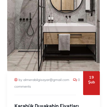
19
by almerabilgisayar@gmail.com
0
Şub
comments
Karabük Duşakabin Fiyatları