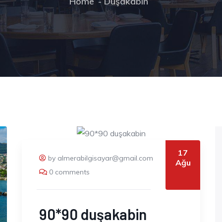
Home
Duşakabin
17
by almerabilgisayar@gmail.com
Ağu
0 comments
90*90 duşakabin