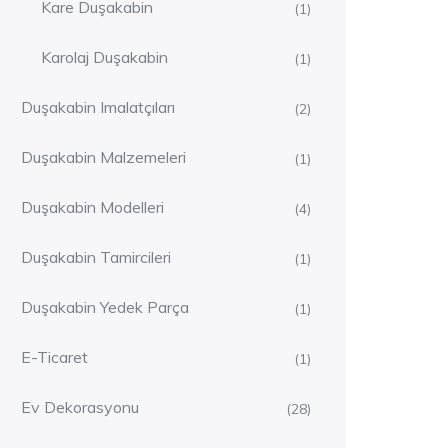
Kare Duşakabin
(1)
Karolaj Duşakabin
(1)
Duşakabin Imalatçıları
(2)
Duşakabin Malzemeleri
(1)
Duşakabin Modelleri
(4)
Duşakabin Tamircileri
(1)
Duşakabin Yedek Parça
(1)
E-Ticaret
(1)
Ev Dekorasyonu
(28)