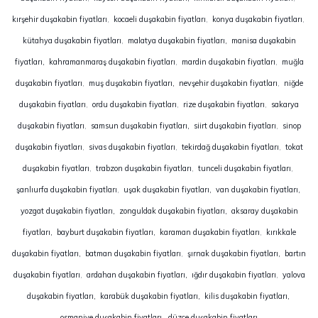
kırşehir duşakabin fiyatları
,
kocaeli duşakabin fiyatları
,
konya duşakabin fiyatları
,
kütahya duşakabin fiyatları
,
malatya duşakabin fiyatları,
manisa duşakabin
fiyatları,
kahramanmaraş duşakabin fiyatları
,
mardin duşakabin fiyatları
,
muğla
duşakabin fiyatları
,
muş duşakabin fiyatları, nevşehir duşakabin fiyatları
,
niğde
duşakabin fiyatları
,
ordu duşakabin fiyatları
,
rize duşakabin fiyatları
,
sakarya
duşakabin fiyatları
,
samsun duşakabin fiyatları,
siirt duşakabin fiyatları
,
sinop
duşakabin fiyatları
,
sivas duşakabin fiyatları
,
tekirdağ duşakabin fiyatları
,
tokat
duşakabin fiyatları
,
trabzon duşakabin fiyatları
,
tunceli duşakabin fiyatları
,
şanlıurfa duşakabin fiyatları
,
uşak duşakabin fiyatları,
van duşakabin fiyatları,
yozgat duşakabin fiyatları,
zonguldak duşakabin fiyatları
,
aksaray duşakabin
fiyatları,
bayburt duşakabin fiyatları,
karaman duşakabin fiyatları
,
kırıkkale
duşakabin fiyatları,
batman duşakabin fiyatları
,
şırnak duşakabin fiyatları,
bartın
duşakabin fiyatları
,
ardahan duşakabin fiyatları,
ığdır duşakabin fiyatları
,
yalova
duşakabin fiyatları,
karabük duşakabin fiyatları,
kilis duşakabin fiyatları,
osmaniye duşakabin fiyatları
,
düzce duşakabin fiyatları