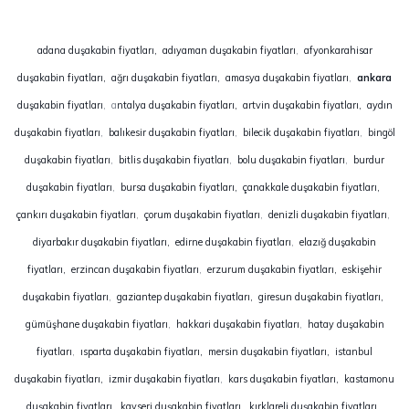
adana duşakabin fiyatları,
adıyaman duşakabin fiyatları
,
afyonkarahisar
duşakabin fiyatları,
ağrı duşakabin fiyatları,
amasya duşakabin fiyatları
,
ankara
duşakabin fiyatları
, a
ntalya duşakabin fiyatları,
artvin duşakabin fiyatları,
aydın
duşakabin fiyatları
,
balıkesir duşakabin fiyatları
,
bilecik duşakabin fiyatları
,
bingöl
duşakabin fiyatları
,
bitlis duşakabin fiyatları
,
bolu duşakabin fiyatları
,
burdur
duşakabin fiyatları
,
bursa duşakabin fiyatları,
çanakkale duşakabin fiyatları,
çankırı duşakabin fiyatları
,
çorum duşakabin fiyatları
,
denizli duşakabin fiyatları
,
diyarbakır duşakabin fiyatları,
edirne duşakabin fiyatları
,
elazığ duşakabin
fiyatları,
erzincan duşakabin fiyatları
,
erzurum duşakabin fiyatları,
eskişehir
duşakabin fiyatları
,
gaziantep duşakabin fiyatları,
giresun duşakabin fiyatları,
gümüşhane duşakabin fiyatları
,
hakkari duşakabin fiyatları
,
hatay duşakabin
fiyatları
,
ısparta duşakabin fiyatları,
mersin duşakabin fiyatları,
istanbul
duşakabin fiyatları,
izmir duşakabin fiyatları
,
kars duşakabin fiyatları,
kastamonu
duşakabin fiyatları
,
kayseri duşakabin fiyatları,
kırklareli duşakabin fiyatları
,