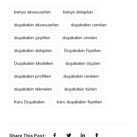
banyo aksesuarları
banyo dolapları
duşakabin aksesuarları
duşakabin camları
duşakabin çeşitleri
duşakabin cinsleri
duşakabin dolapları
Duşakabin Fiyatları
Duşakabin Modelleri
duşakabin ölçüleri
duşakabin profilleri
duşakabin renkleri
duşakabin tekneleri
duşakabin türleri
Kars Duşakabin
kars duşakabin fiyatları
Share This Post: