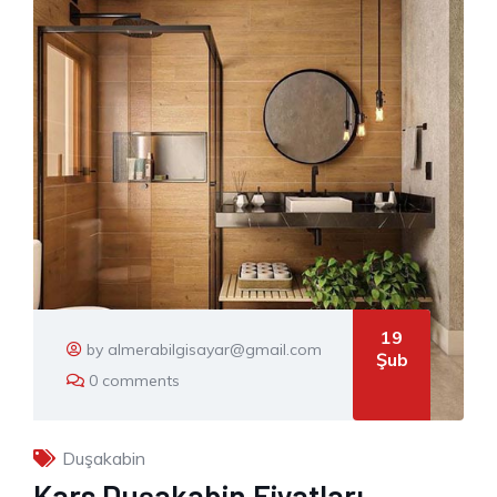
19
by almerabilgisayar@gmail.com
Şub
0 comments
Duşakabin
Kars Duşakabin Fiyatları