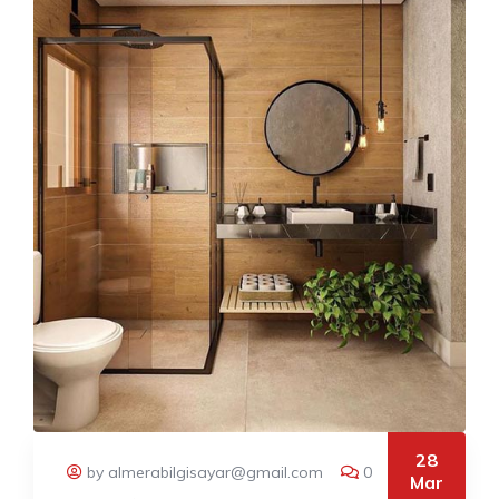
28
by almerabilgisayar@gmail.com
0
Mar