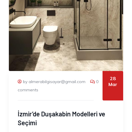
28
by almerabilgisayar@gmail.com
0
Mar
comments
İzmir’de Duşakabin Modelleri ve
Seçimi