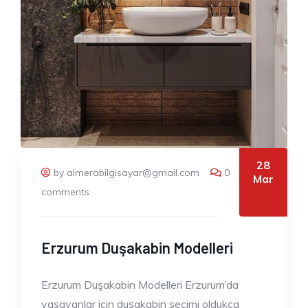
28
by almerabilgisayar@gmail.com
0
Mar
comments
Erzurum Duşakabin Modelleri
Erzurum Duşakabin Modelleri Erzurum’da
yaşayanlar için duşakabin seçimi oldukça