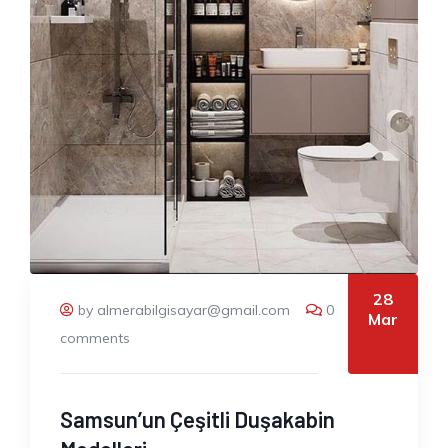
28
by almerabilgisayar@gmail.com
0
Mar
comments
Samsun’un Çeşitli Duşakabin