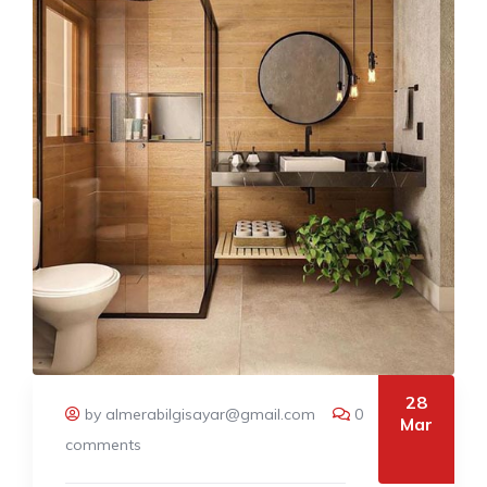
28
by almerabilgisayar@gmail.com
0
Mar
comments