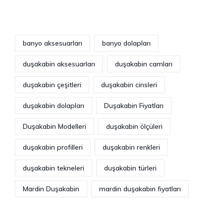
banyo aksesuarları
banyo dolapları
duşakabin aksesuarları
duşakabin camları
duşakabin çeşitleri
duşakabin cinsleri
duşakabin dolapları
Duşakabin Fiyatları
Duşakabin Modelleri
duşakabin ölçüleri
duşakabin profilleri
duşakabin renkleri
duşakabin tekneleri
duşakabin türleri
Mardin Duşakabin
mardin duşakabin fiyatları