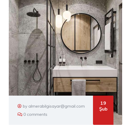
19
by almerabilgisayar@gmail.com
Şub
0 comments