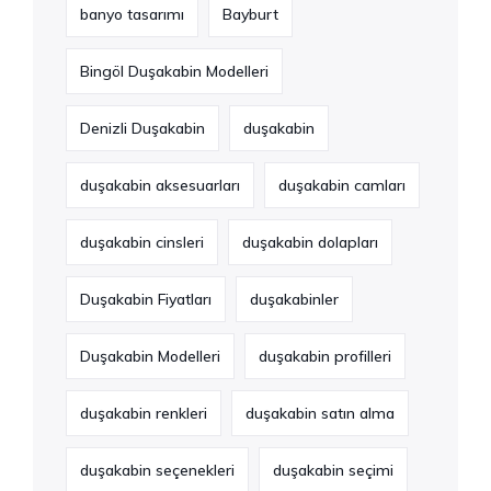
banyo tasarımı
Bayburt
Bingöl Duşakabin Modelleri
Denizli Duşakabin
duşakabin
duşakabin aksesuarları
duşakabin camları
duşakabin cinsleri
duşakabin dolapları
Duşakabin Fiyatları
duşakabinler
Duşakabin Modelleri
duşakabin profilleri
duşakabin renkleri
duşakabin satın alma
duşakabin seçenekleri
duşakabin seçimi