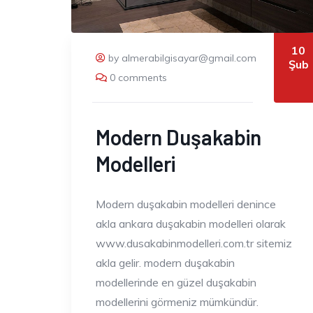
10
by almerabilgisayar@gmail.com
Şub
0 comments
Modern Duşakabin
Modelleri
Modern duşakabin modelleri denince
akla ankara duşakabin modelleri olarak
www.dusakabinmodelleri.com.tr sitemiz
akla gelir. modern duşakabin
modellerinde en güzel duşakabin
modellerini görmeniz mümkündür.