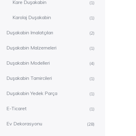
Kare Duşakabin
(1)
Karolaj Duşakabin
(1)
Duşakabin Imalatçıları
(2)
Duşakabin Malzemeleri
(1)
Duşakabin Modelleri
(4)
Duşakabin Tamircileri
(1)
Duşakabin Yedek Parça
(1)
E-Ticaret
(1)
Ev Dekorasyonu
(28)