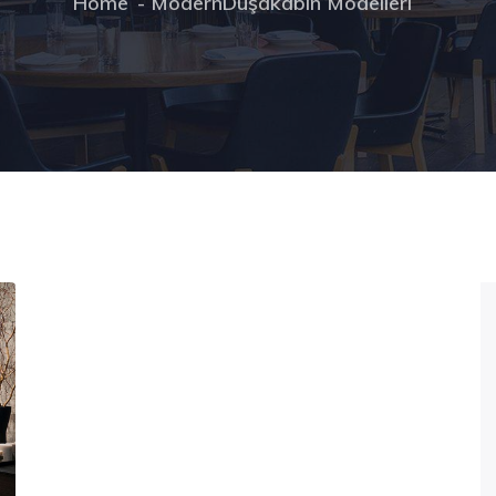
Home
ModernDuşakabin Modelleri