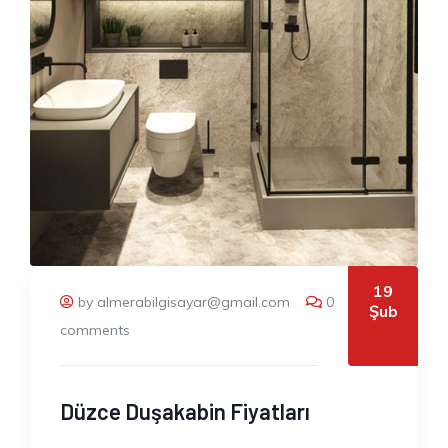
19
by almerabilgisayar@gmail.com
0
Şub
comments
Düzce Duşakabin Fiyatları