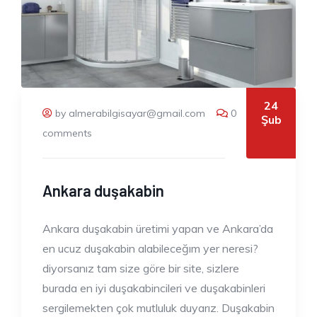
24
by almerabilgisayar@gmail.com
0
Şub
comments
Ankara duşakabin
Ankara duşakabin üretimi yapan ve Ankara’da
en ucuz duşakabin alabileceğım yer neresi?
diyorsanız tam size göre bir site, sizlere
burada en iyi duşakabincileri ve duşakabinleri
sergilemekten çok mutluluk duyarız. Duşakabin