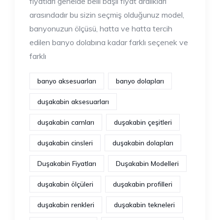
fiyatları genelde belli başlı fiyat aralıkları
arasındadır bu sizin seçmiş olduğunuz model,
banyonuzun ölçüsü, hatta ve hatta tercih
edilen banyo dolabına kadar farklı seçenek ve
farklı
banyo aksesuarları
banyo dolapları
duşakabin aksesuarları
duşakabin camları
duşakabin çeşitleri
duşakabin cinsleri
duşakabin dolapları
Duşakabin Fiyatları
Duşakabin Modelleri
duşakabin ölçüleri
duşakabin profilleri
duşakabin renkleri
duşakabin tekneleri