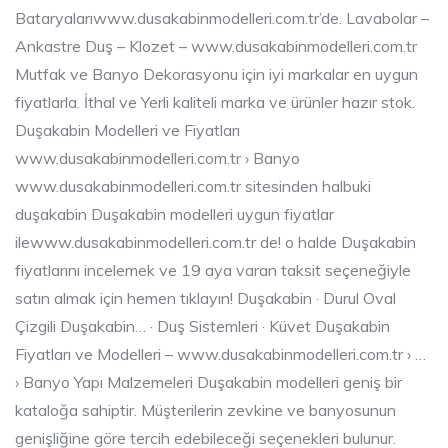
Bataryalarıwww.dusakabinmodelleri.com.tr’de. Lavabolar –
Ankastre Duş – Klozet – www.dusakabinmodelleri.com.tr
Mutfak ve Banyo Dekorasyonu için iyi markalar en uygun
fiyatlarla. İthal ve Yerli kaliteli marka ve ürünler hazır stok.
Duşakabin Modelleri ve Fiyatları
www.dusakabinmodelleri.com.tr › Banyo
www.dusakabinmodelleri.com.tr sitesinden halbuki
duşakabin Duşakabin modelleri uygun fiyatlar
ilewww.dusakabinmodelleri.com.tr de! o halde Duşakabin
fiyatlarını incelemek ve 19 aya varan taksit seçeneğiyle
satın almak için hemen tıklayın! ‎Duşakabin · ‎Durul Oval
Çizgili Duşakabin… · ‎Duş Sistemleri · ‎Küvet Duşakabin
Fiyatları ve Modelleri – www.dusakabinmodelleri.com.tr › …
› Banyo Yapı Malzemeleri Duşakabin modelleri geniş bir
kataloğa sahiptir. Müşterilerin zevkine ve banyosunun
genişliğine göre tercih edebileceği seçenekleri bulunur.